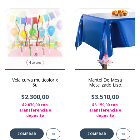
4 colores
Vela curva multicolor x
Mantel De Mesa
6u
Metalizado Liso
Rectangular Para
Cumpleaños color Azul
$2.300,00
$3.510,00
$2.070,00
con
$3.159,00
con
Transferencia o
Transferencia o
depósito
depósito
COMPRAR