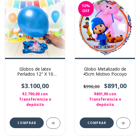
10
%
OFF
Globos de latex
Globo Metalizado de
Perlados 12" X 10
45cm Motivo Pocoyo
Unidades color Celeste
$3.100,00
$891,00
$990,00
$2.790,00
con
$801,90
con
Transferencia o
Transferencia o
depósito
depósito