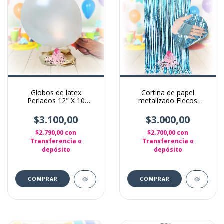
Globos de latex
Cortina de papel
Perlados 12" X 10
metalizado Flecos
Unidades color Blanco
Cintas para decoración
Celeste
$3.100,00
$3.000,00
$2.790,00
con
$2.700,00
con
Transferencia o
Transferencia o
depósito
depósito