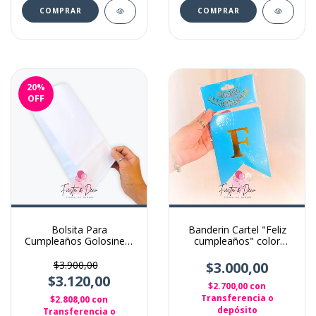
20
%
OFF
Bolsita Para
Banderin Cartel "Feliz
Cumpleaños Golosinera
cumpleaños" color
X 10 Unidades Color
Celeste
Blanco
$3.900,00
$3.000,00
$3.120,00
$2.700,00
con
Transferencia o
$2.808,00
con
depósito
Transferencia o