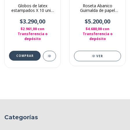
Globos de latex
Roseta Abanico
estampados X 10 unid.
Guirnalda de papel
Pocoyo
Celeste liso x 6
$3.290,00
$5.200,00
$2.961,00
con
$4.680,00
con
Transferencia o
Transferencia o
depósito
depósito
VER
Categorías