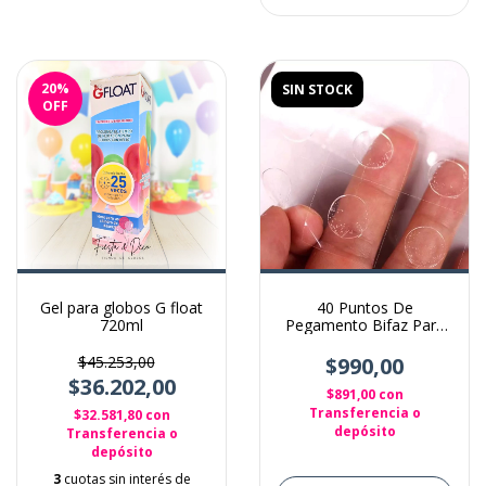
20
%
SIN STOCK
OFF
Gel para globos G float
40 Puntos De
720ml
Pegamento Bifaz Para
Arreglos Con Globos
$45.253,00
$990,00
$36.202,00
$891,00
con
Transferencia o
$32.581,80
con
depósito
Transferencia o
depósito
3
cuotas sin interés de