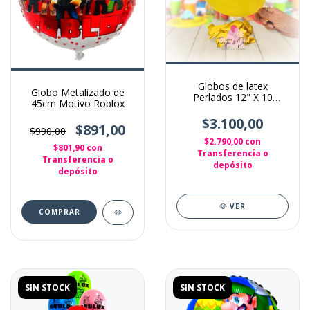
Globos de latex
Globo Metalizado de
Perlados 12" X 10
45cm Motivo Roblox
Unidades Color Amarillo
$3.100,00
$891,00
$990,00
$2.790,00
con
$801,90
con
Transferencia o
Transferencia o
depósito
depósito
VER
SIN STOCK
SIN STOCK