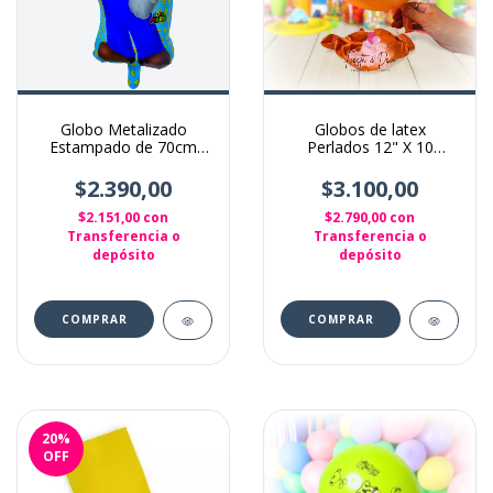
Globo Metalizado
Globos de latex
Estampado de 70cm
Perlados 12" X 10
Mario bross
Unidades color naranja
$2.390,00
$3.100,00
$2.151,00
con
$2.790,00
con
Transferencia o
Transferencia o
depósito
depósito
20
%
OFF