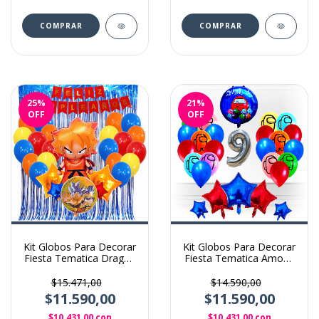
25
%
21
%
OFF
OFF
Kit Globos Para Decorar
Kit Globos Para Decorar
Fiesta Tematica Dragon
Fiesta Tematica Among
Ball
us
$15.471,00
$14.590,00
$11.590,00
$11.590,00
$10.431,00
con
$10.431,00
con