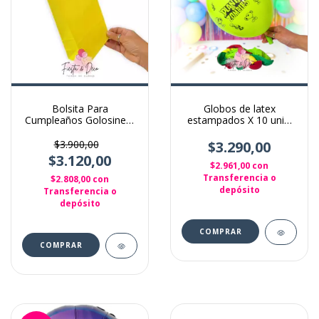
Bolsita Para
Globos de latex
Cumpleaños Golosinera
estampados X 10 unid.
X 10 Unidades color
Plantas vs Zombies
Amarillo
$3.900,00
$3.290,00
$3.120,00
$2.961,00
con
Transferencia o
$2.808,00
con
depósito
Transferencia o
depósito