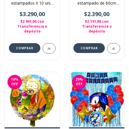
estampados X 10 unid.
estampado de 60cm
Mario bross multicolor
pokemon squirtle
tortuga
$3.290,00
$2.390,00
$2.961,00
con
$2.151,00
con
Transferencia o
Transferencia o
depósito
depósito
10
%
25
%
OFF
OFF