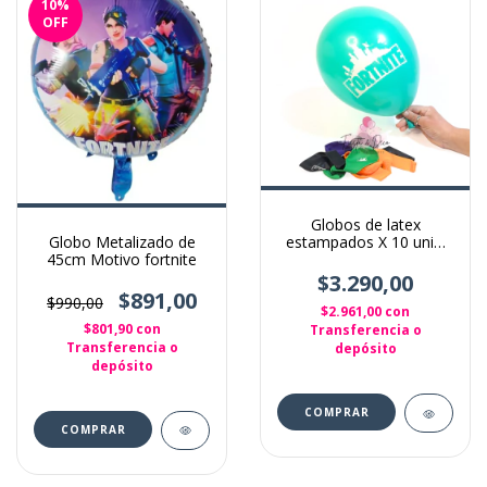
10
%
OFF
Globos de latex
Globo Metalizado de
estampados X 10 unid.
45cm Motivo fortnite
Fortnite
$3.290,00
$891,00
$990,00
$2.961,00
con
$801,90
con
Transferencia o
Transferencia o
depósito
depósito