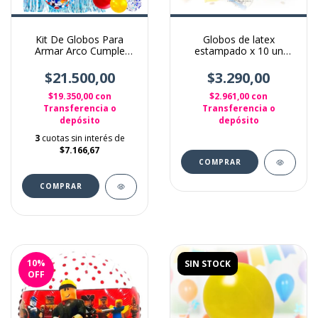
Kit De Globos Para
Globos de latex
Armar Arco Cumple
estampado x 10 un
Tematica Sonic Azul
tematica Joystick Games
Sonic
$21.500,00
$3.290,00
$19.350,00
con
$2.961,00
con
Transferencia o
Transferencia o
depósito
depósito
3
cuotas sin interés de
$7.166,67
10
%
SIN STOCK
OFF