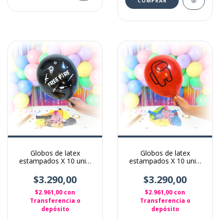
Globos de latex
Globos de latex
estampados X 10 unid.
estampados X 10 unid.
Free fire Negro amarillo
Among Us
y naranja
$3.290,00
$3.290,00
$2.961,00
con
$2.961,00
con
Transferencia o
Transferencia o
depósito
depósito