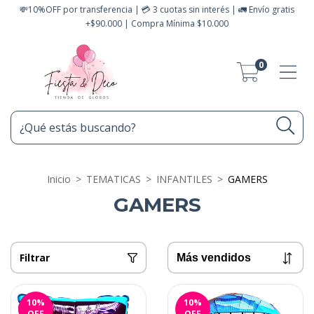
💸10%OFF por transferencia | 💳 3 cuotas sin interés | 🚛 Envío gratis
+$90.000 | Compra Mínima $10.000
0
Inicio
>
TEMATICAS
>
INFANTILES
>
GAMERS
GAMERS
Filtrar
10
%
10
%
OFF
OFF