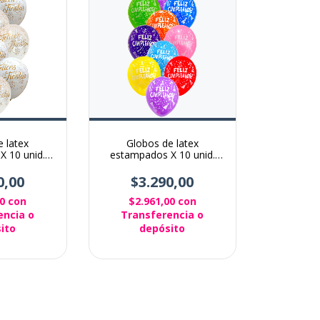
 latex
Globos de latex
X 10 unid.
estampados X 10 unid.
as blanco y
Feliz cumple
al
0,00
$3.290,00
00
con
$2.961,00
con
encia o
Transferencia o
ito
depósito