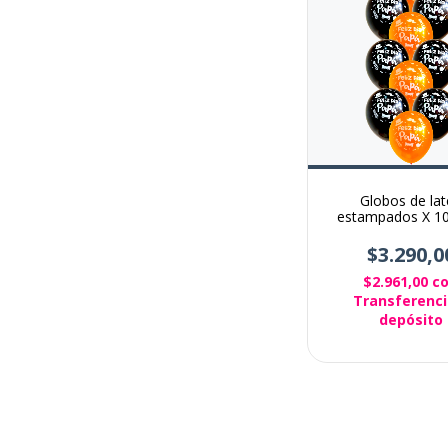
Globos de lat
estampados X 10
Feliz dia del p
$3.290,0
$2.961,00
c
Transferenci
depósito