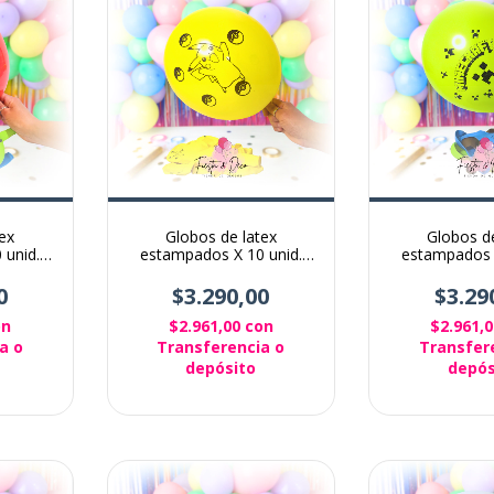
ex
Globos de latex
Globos de
 unid.
estampados X 10 unid.
estampados 
Pokemon
Minec
0
$3.290,00
$3.29
on
$2.961,00
con
$2.961,
a o
Transferencia o
Transfer
depósito
depós