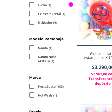
Fucsia (1)
Celeste Y Cristal (1)
Multicolor (4)
Modelo Personaje
Naruto (1)
Globos de lat
Naruto Nube
estampados X 10
Akatsuki (1)
avengers
$3.290,0
$2.961,00
c
Marca
Transferenci
depósito
Fiesta&deco (103)
Hot Weels (1)
Precio