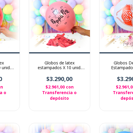
ex
Globos de latex
Globos D
 unid.
estampados X 10 unid.
Estampado
Peppa pig
Tematica Ri
0
$3.290,00
$3.29
on
$2.961,00
con
$2.961,
a o
Transferencia o
Transfer
depósito
depós