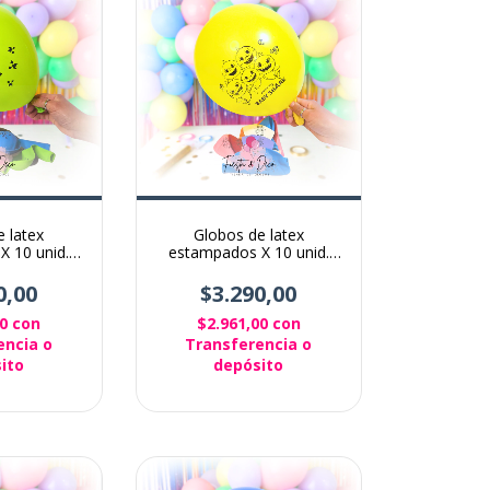
 latex
Globos de latex
X 10 unid.
estampados X 10 unid.
raft
Baby Shark
0,00
$3.290,00
00
con
$2.961,00
con
encia o
Transferencia o
ito
depósito