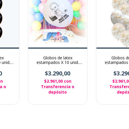
ex
Globos de latex
Globos de
 unid.
estampados X 10 unid.
estampados 
adre
Jefe en pañales
Felices fiest
crist
0
$3.290,00
$3.29
on
$2.961,00
con
$2.961,
a o
Transferencia o
Transfer
depósito
depós