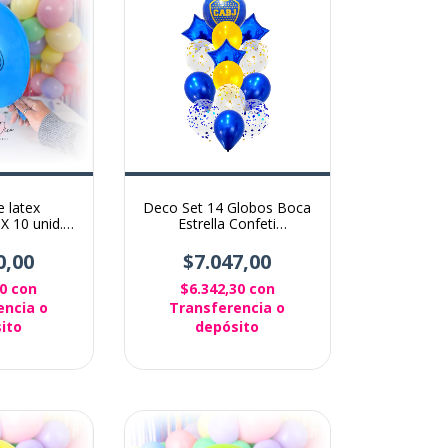
 latex
Deco Set 14 Globos Boca
X 10 unid.
Estrella Confeti
ey
Metalizado
0,00
$7.047,00
00
con
$6.342,30
con
encia o
Transferencia o
ito
depósito