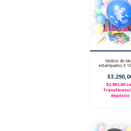
Globos de lat
estampados X 10
Mario bross mult
$3.290,0
$2.961,00
c
Transferenci
depósito