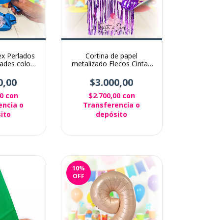
ex Perlados
Cortina de papel
ades color
metalizado Flecos Cintas
ste
para decoración Violeta
0,00
$3.000,00
00
con
$2.700,00
con
encia o
Transferencia o
ito
depósito
10
%
OFF