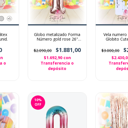
+5
látex
Globo metalizado Forma
Vela numero 
unid.
Número gold rose 26"
Globito Cu
(70cm)
0
$1.881,00
$
$2.090,00
$3.000,00
on
$1.692,90
con
$2.430,
a o
Transferencia o
Transfer
depósito
depós
10
%
OFF