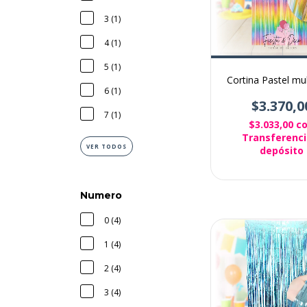
3 (1)
4 (1)
5 (1)
Cortina Pastel mul
6 (1)
$3.370,0
7 (1)
$3.033,00
c
Transferenci
VER TODOS
depósito
Numero
0 (4)
1 (4)
2 (4)
3 (4)