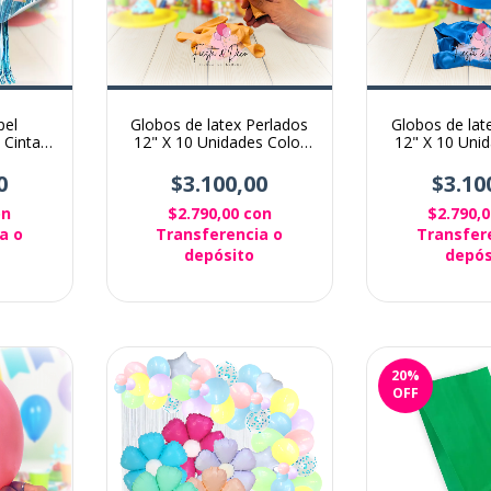
pel
Globos de latex Perlados
Globos de lat
 Cintas
12" X 10 Unidades Color
12" X 10 Unid
Celeste
champagne
Cele
0
$3.100,00
$3.10
on
$2.790,00
con
$2.790,
a o
Transferencia o
Transfer
depósito
depós
20
%
OFF