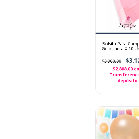
Bolsita Para Cum
Golosinera X 10 U
Color Rosa
$3.1
$3.900,00
$2.808,00
c
Transferenci
depósito