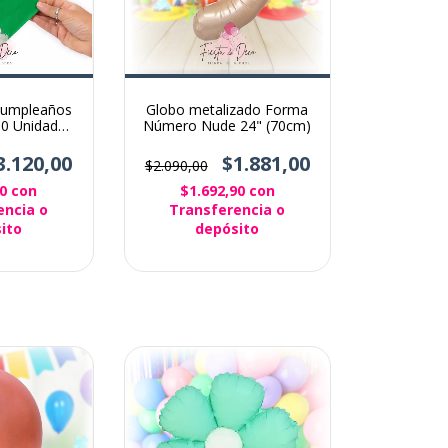
 Cumpleaños
Globo metalizado Forma
10 Unidades
Número Nude 24" (70cm)
e Oscuro
3.120,00
$1.881,00
$2.090,00
00
con
$1.692,90
con
encia o
Transferencia o
ito
depósito