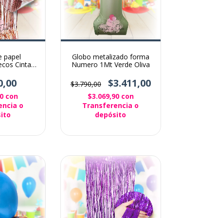
e papel
Globo metalizado forma
ecos Cintas
Numero 1Mt Verde Oliva
ón Gold rose
0,00
$3.411,00
$3.790,00
00
con
$3.069,90
con
encia o
Transferencia o
ito
depósito