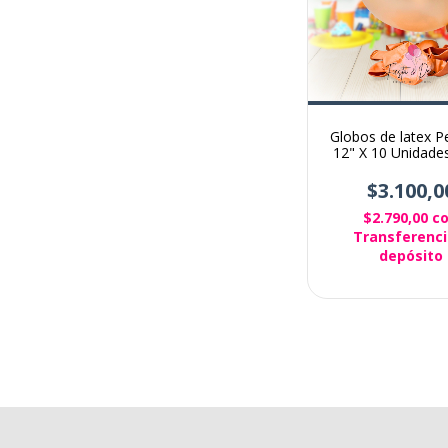
Globos de latex P
12" X 10 Unidades
Salmon
$3.100,0
$2.790,00
c
Transferenci
depósito