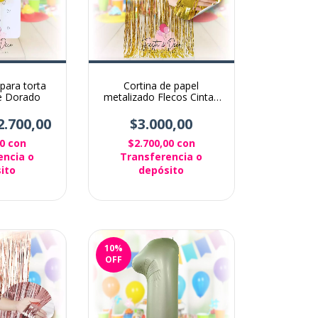
para torta
Cortina de papel
te Dorado
metalizado Flecos Cintas
para decoración Dorada
2.700,00
$3.000,00
00
con
$2.700,00
con
encia o
Transferencia o
ito
depósito
10
%
OFF