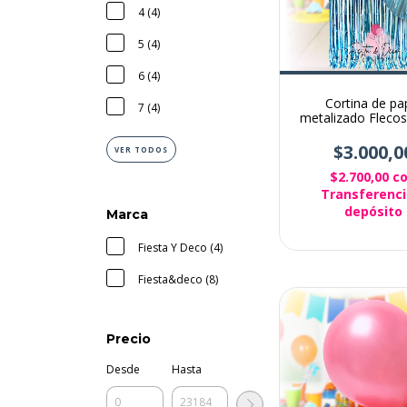
4 (4)
5 (4)
6 (4)
Cortina de pa
7 (4)
metalizado Flecos
para decoración 
$3.000,0
VER TODOS
$2.700,00
c
Transferenci
depósito
Marca
Fiesta Y Deco (4)
Fiesta&deco (8)
Precio
Desde
Hasta