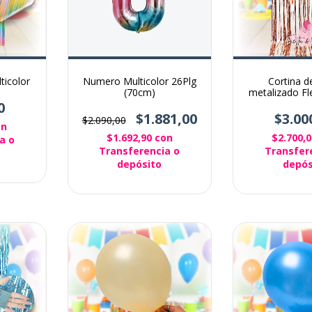
ticolor
Numero Multicolor 26Plg
Cortina d
(70cm)
metalizado Fl
para decoraci
0
$1.881,00
$3.00
$2.090,00
on
$1.692,90
con
$2.700,
a o
Transferencia o
Transfer
depósito
depós