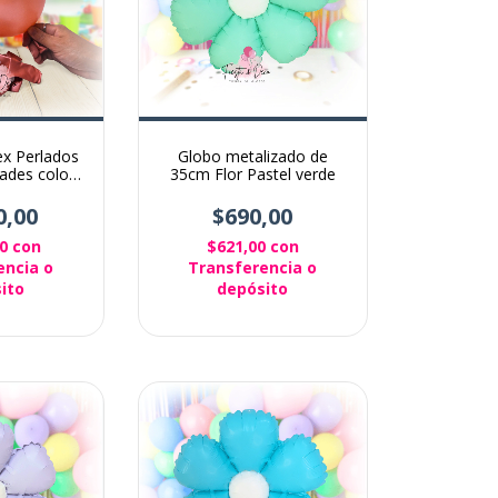
ex Perlados
Globo metalizado de
ades color
35cm Flor Pastel verde
Rose
0,00
$690,00
00
con
$621,00
con
encia o
Transferencia o
ito
depósito