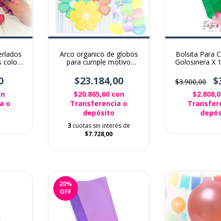
erlados
Arco organico de globos
Bolsita Para
 color
para cumple motivo
Golosinera X 
Flores Pastel
color Verd
0
$23.184,00
$
$3.900,00
on
$20.865,60
con
$2.808,
a o
Transferencia o
Transfer
depósito
depós
3
cuotas sin interés de
$7.728,00
20
%
OFF