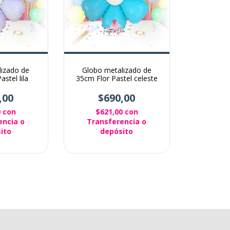
lizado de
Globo metalizado de
stel lila
35cm Flor Pastel celeste
,00
$690,00
0
con
$621,00
con
encia o
Transferencia o
ito
depósito