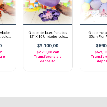
erlados
Globos de latex Perlados
Globo meta
 color
12" X 10 Unidades color
35cm Flor Pa
Lila
0
$3.100,00
$690
on
$2.790,00
con
$621,0
a o
Transferencia o
Transfer
depósito
depós