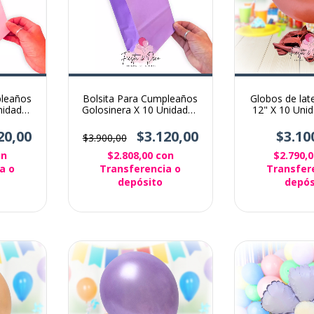
pleaños
Bolsita Para Cumpleaños
Globos de lat
nidades
Golosinera X 10 Unidades
12" X 10 Unid
Color Lila
Gold 
20,00
$3.120,00
$3.10
$3.900,00
on
$2.808,00
con
$2.790,
a o
Transferencia o
Transfer
depósito
depós