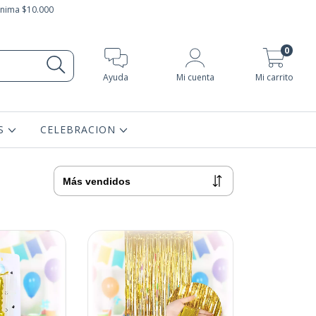
ínima $10.000
0
Ayuda
Mi cuenta
Mi carrito
AS
CELEBRACION