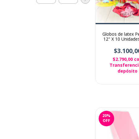
Globos de latex P
12" X 10 Unidades
rosa
$3.100,0
$2.790,00
c
Transferenci
depósito
20
%
OFF