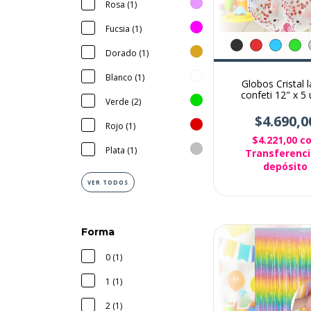
Rosa (1)
Fucsia (1)
Dorado (1)
Blanco (1)
Globos Cristal 
confeti 12" x 5 
Verde (2)
$4.690,0
Rojo (1)
$4.221,00
c
Plata (1)
Transferenci
depósito
VER TODOS
Forma
0 (1)
1 (1)
2 (1)