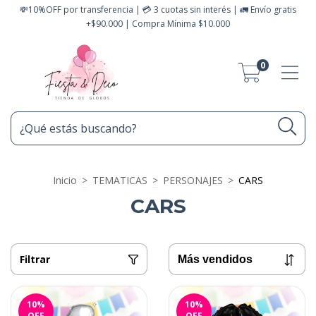
💸10%OFF por transferencia | 💳 3 cuotas sin interés | 🚛 Envío gratis
+$90.000 | Compra Mínima $10.000
0
Inicio
>
TEMATICAS
>
PERSONAJES
>
CARS
CARS
Filtrar
10
%
10
%
OFF
OFF