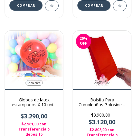
20
%
OFF
2 colores
Globos de latex
Bolsita Para
estampados X 10 unid.
Cumpleaños Golosinera
Cars
X 10 Unidades Color
Rojo
$3.290,00
$3.900,00
$3.120,00
$2.961,00
con
Transferencia o
$2.808,00
con
depósito
Transferencia o