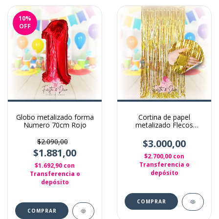
10
%
OFF
Globo metalizado forma
Cortina de papel
Numero 70cm Rojo
metalizado Flecos
Cintas para decoración
Dorada
$2.090,00
$3.000,00
$1.881,00
$2.700,00
con
Transferencia o
$1.692,90
con
depósito
Transferencia o
depósito
COMPRAR