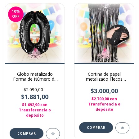
10
%
OFF
Globo metalizado
Cortina de papel
Forma de Número de
metalizado Flecos
70cm Negro
Cintas para decoración
Negra
$2.090,00
$3.000,00
$1.881,00
$2.700,00
con
Transferencia o
$1.692,90
con
depósito
Transferencia o
depósito
COMPRAR