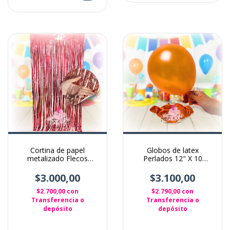
Cortina de papel
Globos de latex
metalizado Flecos
Perlados 12" X 10
Cintas para decoración
Unidades color naranja
Roja
$3.000,00
$3.100,00
$2.700,00
con
$2.790,00
con
Transferencia o
Transferencia o
depósito
depósito